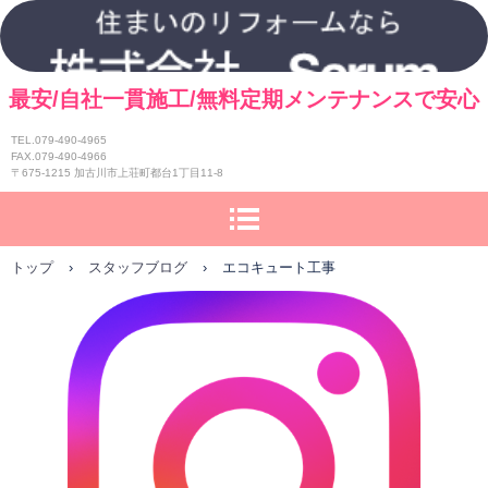
最安/自社一貫施工/無料定期メンテナンスで安心
TEL.079-490-4965
FAX.079-490-4966
〒675-1215 加古川市上荘町都台1丁目11-8
トップ
›
スタッフブログ
›
エコキュート工事