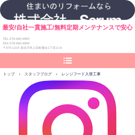
最安/自社一貫施工/無料定期メンテナンスで安心
TEL.079-490-4965
FAX.079-490-4966
〒675-1215 加古川市上荘町都台1丁目11-8
トップ
›
スタッフブログ
›
レンジフード入替工事